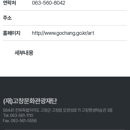
연락처
063-560-8042
주소
홈페이지
http://www.gochang.go.kr/art
세부내용
(재)고창문화관광재단
56441 전북특별자치도 고창군 고창읍 모양성로 11 고창평생학습관 3층
Tel. 063-561-1110
Fax. 063-561-5556