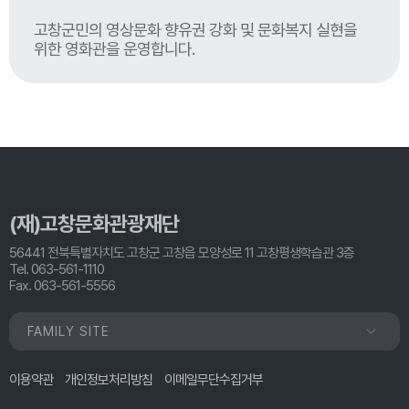
고창군민의 영상문화 향유권 강화 및 문화복지 실현을
위한 영화관을 운영합니다.
(재)고창문화관광재단
56441 전북특별자치도 고창군 고창읍 모양성로 11 고창평생학습관 3층
Tel. 063-561-1110
Fax. 063-561-5556
FAMILY SITE
이용약관
개인정보처리방침
이메일무단수집거부