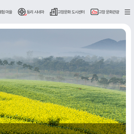
체험 마을
동리
시네마
고창문화
도시센터
고창
문화관광