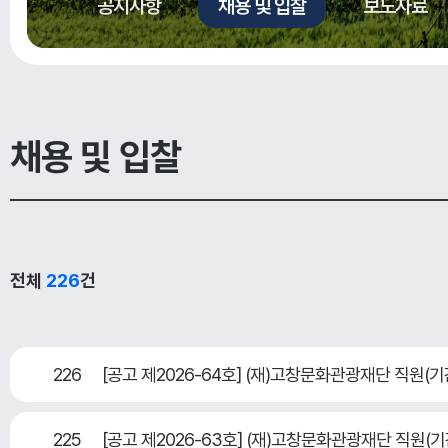
공지사항
채용 및 입찰
보도자료
채용 및 입찰
전체
226
건
226
[공고 제2026-64호] (재)고창문화관광재단 직
225
[공고 제2026-63호] (재)고창문화관광재단 직