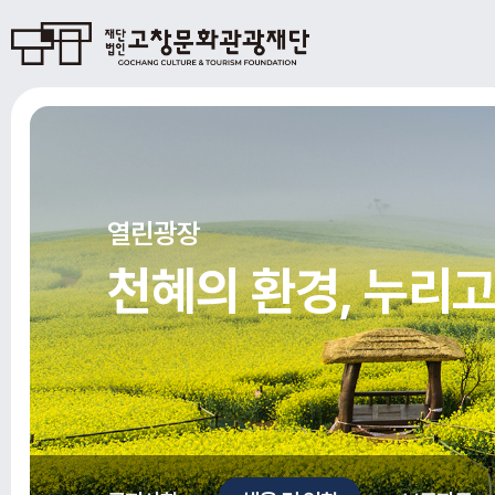
열린광장
천혜의 환경, 누리고