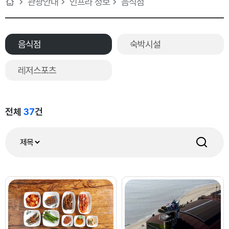
관광안내
인프라 정보
음식점
음식점
숙박시설
레저스포츠
전체
37
건