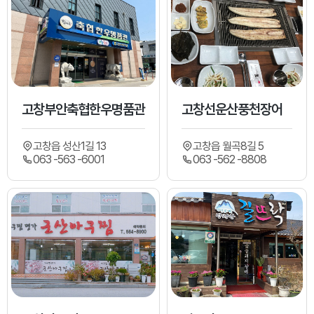
고창부안축협한우명품관
고창선운산풍천장어
고창읍 성산1길 13
고창읍 월곡8길 5
063 -563 -6001
063 -562 -8808