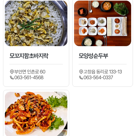
모꼬지함초바지락
모양성순두부
부안면 인촌로 60
고창읍 동리로 133-13
063-561-4568
063-564-0337