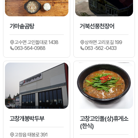
가마솥곰탕
거북선풍천장어
고수면 고인돌대로 1438
상하면 고리포길 199
063-564-0988
063 -562 -0433
고창개봉박두부
고창고인돌(상)휴게소
(한식)
고창읍 태봉로 391