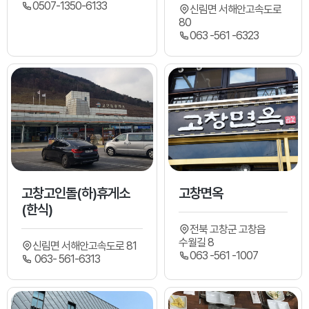
0507-1350-6133
신림면 서해안고속도로
80
063 -561 -6323
고창고인돌(하)휴게소
고창면옥
(한식)
전북 고창군 고창읍
수월길 8
신림면 서해안고속도로 81
063 -561 -1007
063- 561-6313