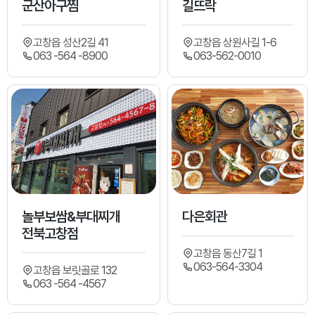
군산아구찜
길뜨락
고창읍 성산2길 41
고창읍 상원사길 1-6
063 -564 -8900
063-562-0010
놀부보쌈&부대찌개
다은회관
전북고창점
고창읍 동산7길 1
063-564-3304
고창읍 보릿골로 132
063 -564 -4567