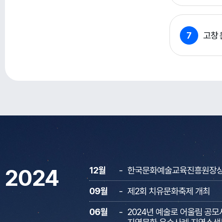
7
고창 
2024
12월
한국문화예술교육진흥원장상 
09월
제2회 치유문화축제 개최
06월
2024년 예술로 어울림 공모