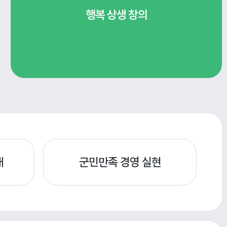
행복
상생
창의
대
군민만족 경영 실현