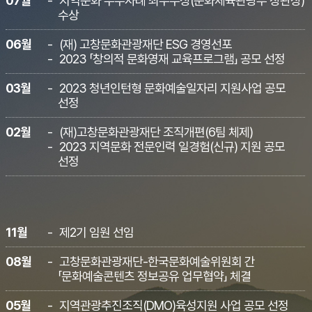
07월
지역문화 우수사례 최우수상(문화체육관광부 장관상)
수상
06월
(재) 고창문화관광재단 ESG 경영선포
2023 「창의적 문화영재 교육프로그램」 공모 선정
03월
2023 청년인턴형 문화예술일자리 지원사업 공모
선정
02월
(재)고창문화관광재단 조직개편(6팀 체제)
2023 지역문화 전문인력 일경험(신규) 지원 공모
선정
11월
제2기 임원 선임
08월
고창문화관광재단-한국문화예술위원회 간
「문화예술콘텐츠 정보공유 업무협약」 체결
05월
지역관광추진조직(DMO)육성지원 사업 공모 선정