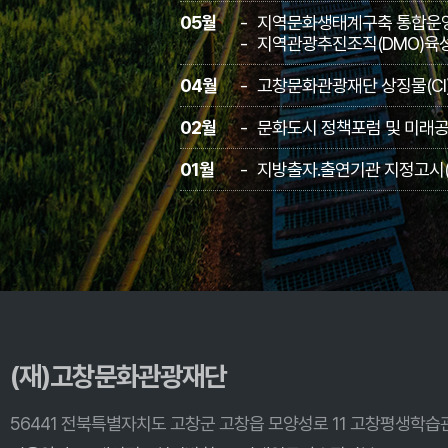
05월
지역문화생태계구축 통합운영
지역관광추진조직(DMO)육성
04월
고창문화관광재단 상징물(CI)
02월
문화도시 정책포럼 및 미래
01월
지방출자․출연기관 지정고시(
(재)고창문화관광재단
56441 전북특별자치도 고창군 고창읍 모양성로 11 고창평생학습