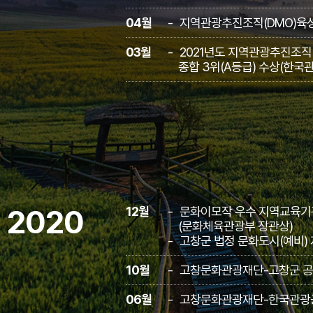
04월
지역관광추진조직(DMO)육성
03월
2021년도 지역관광추진조직
종합 3위(A등급) 수상(한국
2020
12월
문화이모작 우수 지역교육기관
(문화체육관광부 장관상)
고창군 법정 문화도시(예비)
10월
고창문화관광재단-고창군 공
06월
고창문화관광재단-한국관광