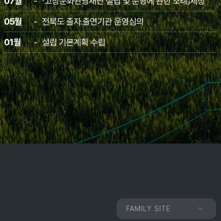
07월
「고창문화관광재단 설립 및 운영에 관한 조례」제정
05월
전북도 출자․출연기관 운영심의
01월
설립 기본계획 수립
FAMILY SITE