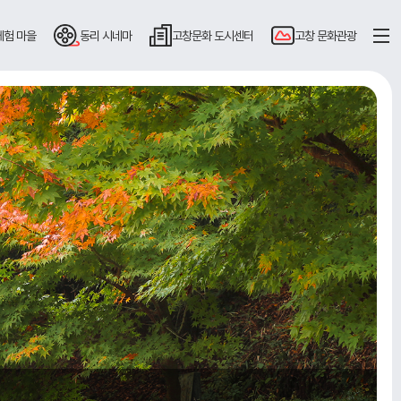
체험 마을
동리
시네마
고창문화
도시센터
고창
문화관광