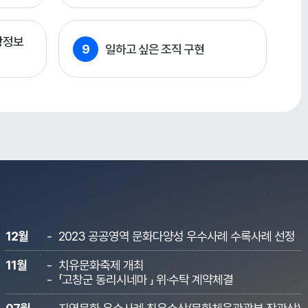
광정보
9
일하고 싶은 조직 구현
12월
2023 공공영역 문화다양성 우수사례 수록사례 선정
11월
치유문화축제 개최
「고창군 동리시네마 」 위·수탁 계약체결