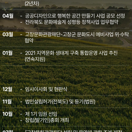
(2년차)
04월
공공디자인으로 행복한 공간 만들기 사업 공모 선정
전라북도 문화예술계 성평등 정책사업 업무협약
03월
고창문화관광재단-고창군 문화도시 예비사업 위·수탁
협약
01월
2021 지역문화 생태계 구축 통합운영 사업 추진
(연속지원)
12월
임시이사회 및 현판식
11월
법인설립허가(전북도) 및 등기(법원)
10월
제 1기 임원 선임
창립(발기인)총회 개최