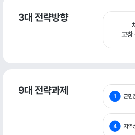
3대 전략방향
고창
9대 전략과제
1
군민
4
지역