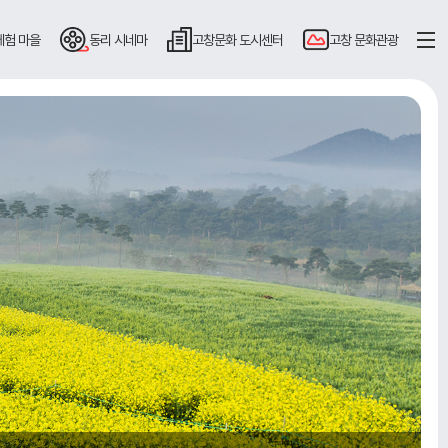
체험 마을
동리
시네마
고창문화
도시센터
고창
문화관광