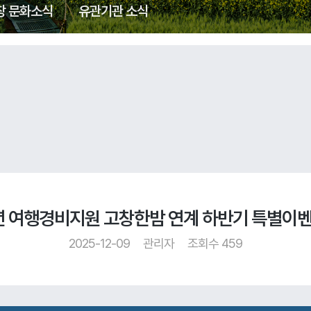
창 문화소식
유관기관 소식
년 여행경비지원 고창한밤 연계 하반기 특별이벤
2025-12-09
관리자
조회수 459