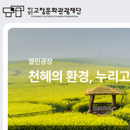
열린광장
천혜의 환경, 누리고