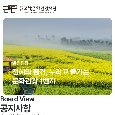
열린광장
천혜의 환경, 누리고 즐기는
문화관광 1번지
Board View
공지사항