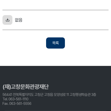
없음
목록
(재)고창문화관광재단
56441 전북특별자치도 고창군 고창읍 모양성로 11 고창평생학습관 3층
Tel. 063-561-1110
Fax. 063-561-5556