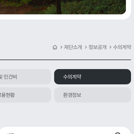
재단소개
정보공개
수의계약
및 인건비
수의계약
고용현황
환경정보