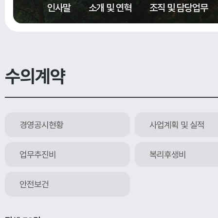
인사말
소개 및 연혁
조직 및 담당업무
수의계약
경영공시현황
사업계획 및 실적
업무추진비
복리후생비
안전보건