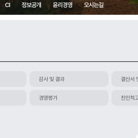
CI
정보공개
윤리경영
오시는길
감사 및 결과
결산서 
경영평가
친인척