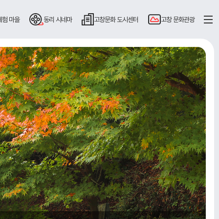
체험 마을
동리
시네마
고창문화
도시센터
고창
문화관광