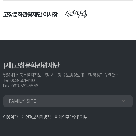
심덕섭
고창문화관광재단 이사장
(재)고창문화관광재단
56441 전북특별자치도 고창군 고창읍 모양성로 11 고창평생학습관 3층
Tel. 063-561-1110
Fax. 063-561-5556
FAMILY SITE
이용약관
개인정보처리방침
이메일무단수집거부