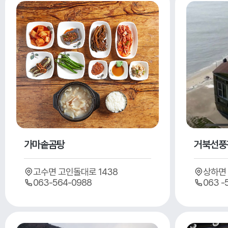
가마솥곰탕
거북선풍
고수면 고인돌대로 1438
상하면 
063-564-0988
063 -