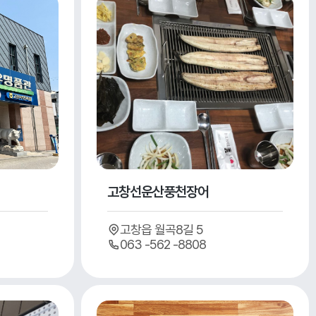
고창선운산풍천장어
고창읍 월곡8길 5
063 -562 -8808