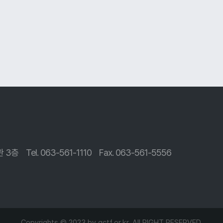
관 3층
Tel. 063-561-1110
Fax. 063-561-5556
Copyrights © 2023 by
gctf.or.kr.
All RIGHT RESERVED.