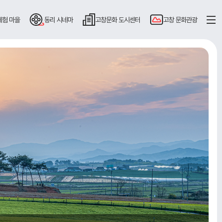
체험 마을
동리
시네마
고창문화
도시센터
고창
문화관광