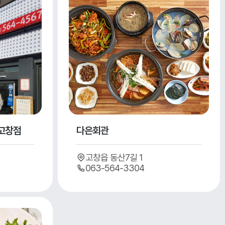
고창점
다은회관
고창읍 동산7길 1
063-564-3304