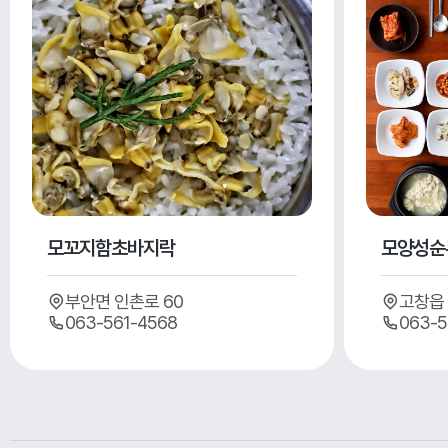
모꼬지함초바지락
모양성순
부안면 인촌로 60
고창읍 
063-561-4568
063-5