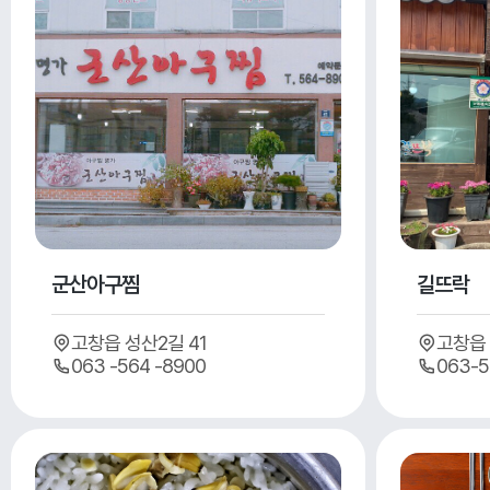
군산아구찜
길뜨락
고창읍 성산2길 41
고창읍 
063 -564 -8900
063-5