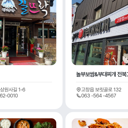
놀부보쌈&부대찌개 전북
상원사길 1-6
고창읍 보릿골로 132
62-0010
063 -564 -4567