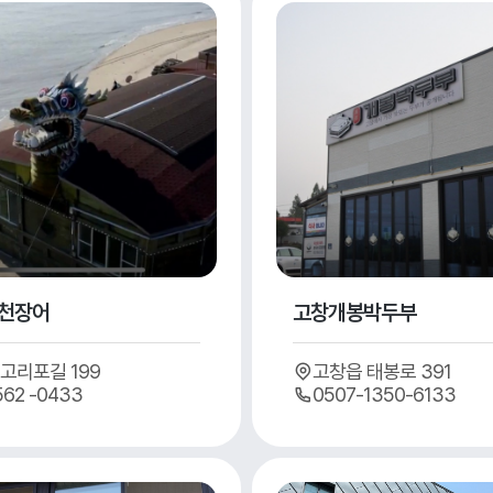
천장어
고창개봉박두부
고리포길 199
고창읍 태봉로 391
562 -0433
0507-1350-6133