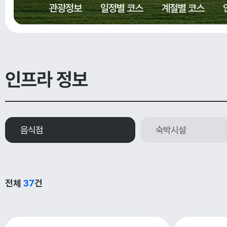
관광정보
일정별 코스
계절별 코스
인프라 정보
음식점
숙박시설
전체
37
건