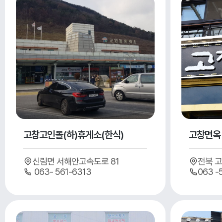
고창고인돌(하)휴게소(한식)
고창면옥
신림면 서해안고속도로 81
전북 고
063- 561-6313
063 -