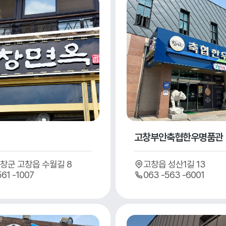
고창부안축협한우명품관
창군 고창읍 수월길 8
고창읍 성산1길 13
561 -1007
063 -563 -6001