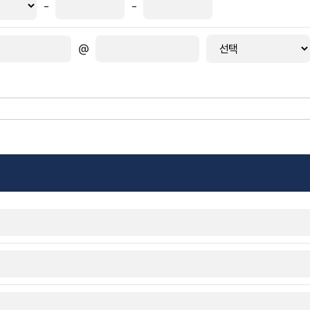
-
-
@