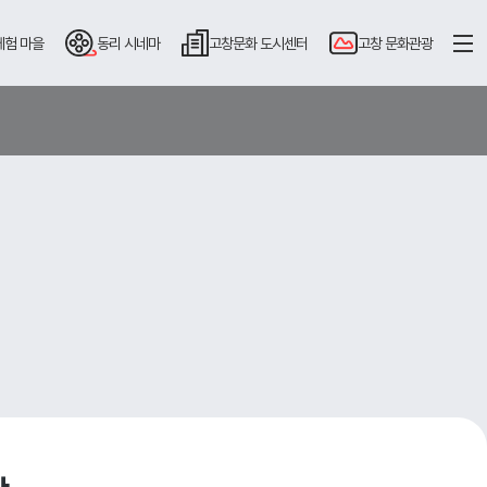
체험 마을
동리
시네마
고창문화
도시센터
고창
문화관광