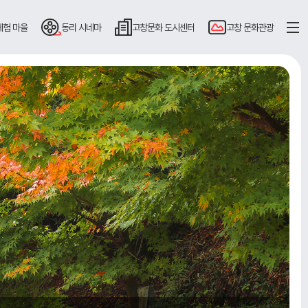
체험 마을
동리
시네마
고창문화
도시센터
고창
문화관광