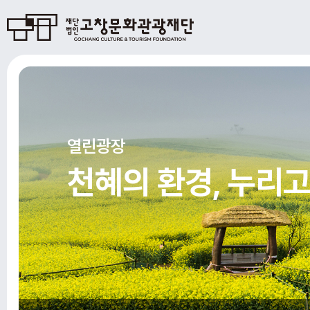
열린광장
천혜의 환경, 누리고