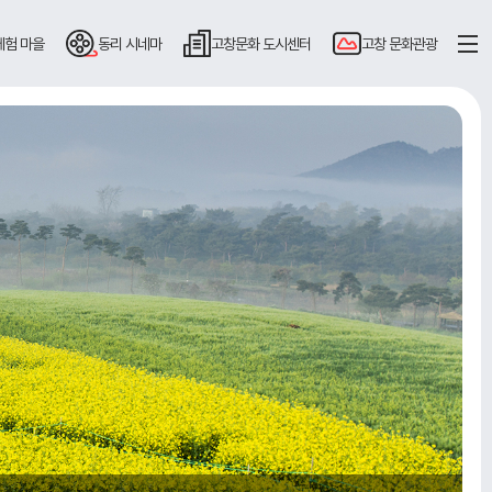
체험 마을
동리
시네마
고창문화
도시센터
고창
문화관광