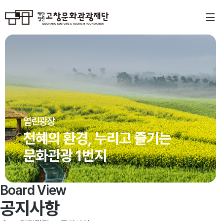
열린광장
천혜의 환경, 누리고 즐기는
문화관광 1번지
Board View
공지사항