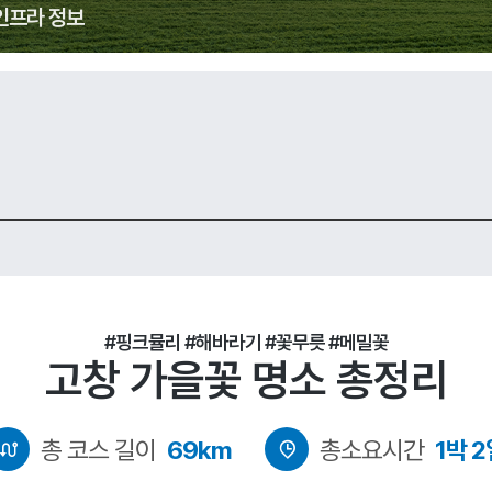
인프라 정보
#핑크뮬리 #해바라기 #꽃무릇 #메밀꽃
고창 가을꽃 명소 총정리
총 코스 길이
69km
총소요시간
1박 2