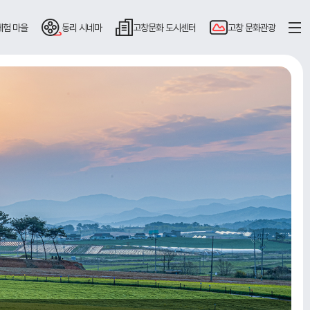
체험 마을
동리
시네마
고창문화
도시센터
고창
문화관광