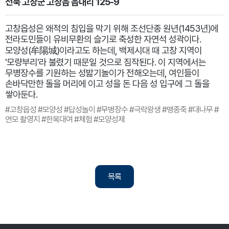
전북 고창군 고창읍 읍내리 125-9
고창읍성은 왜적의 침입을 막기 위해 조선단종 원년(1453년)에
전라도민들이 유비무환의 슬기로 축성한 자연석 성곽이다.
모양성(牟陽城)이라고도 하는데, 백제시대 때 고창 지역이
'모량부리'라 불렸기 때문일 것으로 짐작된다. 이 지역에서는
무병장수를 기원하는 성밟기놀이가 전해오는데, 여인들이
손바닥만한 돌을 머리에 이고 성을 돈 다음 성 입구에 그 돌을
쌓아둔다.
#고창읍성 #모양성 #답성놀이 #무병장수 #극락왕생 #맹종죽 #대나무 #
연모 촬영지 #한복대여 #체험 #모양성제
목록