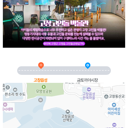
고창읍성
금토끼야시장
고창