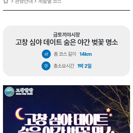
관광안내
계절별 코스
금토끼야시장
고창 심야 데이트 숨은 야간 벚꽃 명소
총 코스 길이
14km
총소요시간
1박 2일