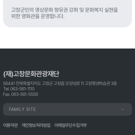
고창군민의 영상문화 향유권 강화 및 문화복지 실현을
위한 영화관을 운영합니다.
(재)고창문화관광재단
56441 전북특별자치도 고창군 고창읍 모양성로 11 고창평생학습관 3층
Tel. 063-561-1110
Fax. 063-561-5556
FAMILY SITE
이용약관
개인정보처리방침
이메일무단수집거부