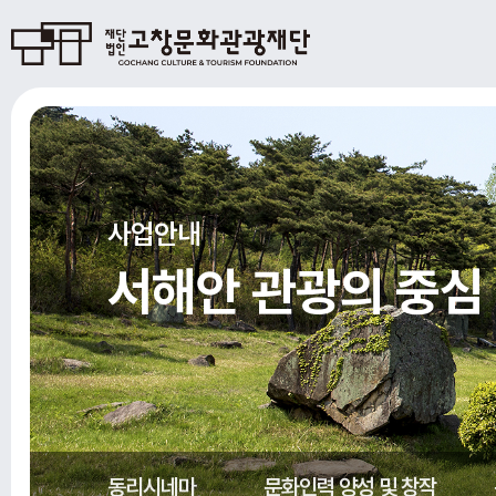
사업안내
서해안 관광의 중
동리시네마
문화인력 양성 및 창작