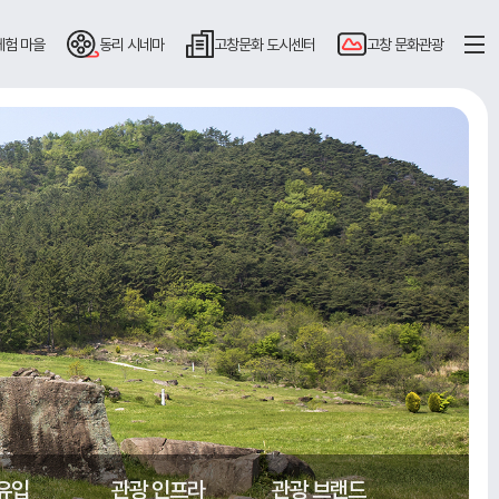
체험 마을
동리
시네마
고창문화
도시센터
고창
문화관광
유입
관광 인프라
관광 브랜드